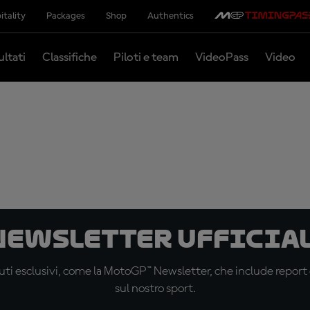
itality
Packages
Shop
Authentics
ultati
Classifiche
Piloti e team
VideoPass
Video
 newsletter ufficial
ti esclusivi, come la MotoGP™ Newsletter, che include report de
sul nostro sport.