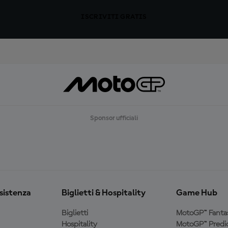
ISCRIVITI GRATIS
Sponsor ufficiali
ssistenza
Biglietti & Hospitality
Game Hub
Biglietti
MotoGP™ Fanta
Hospitality
MotoGP™ Predic