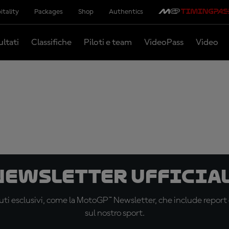
itality
Packages
Shop
Authentics
ultati
Classifiche
Piloti e team
VideoPass
Video
 newsletter ufficial
ti esclusivi, come la MotoGP™ Newsletter, che include report de
sul nostro sport.