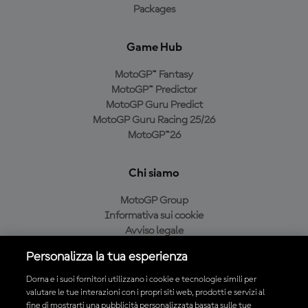
Packages
Game Hub
MotoGP™ Fantasy
MotoGP™ Predictor
MotoGP Guru Predict
MotoGP Guru Racing 25/26
MotoGP™26
Chi siamo
MotoGP Group
Informativa sui cookie
Avviso legale
Informativa sulla privacy
Personalizza la tua esperienza
Condizioni di acquisto
Dorna e i suoi fornitori utilizzano i cookie e tecnologie simili per
valutare le tue interazioni con i propri siti web, prodotti e servizi al
fine di mostrarti una pubblicità personalizzata basata sulle tue