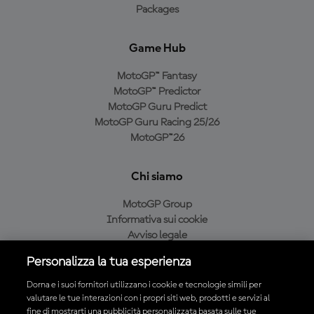
Packages
Game Hub
MotoGP™ Fantasy
MotoGP™ Predictor
MotoGP Guru Predict
MotoGP Guru Racing 25/26
MotoGP™26
Chi siamo
MotoGP Group
Informativa sui cookie
Avviso legale
Informativa sulla privacy
Personalizza la tua esperienza
Condizioni di acquisto
Dorna e i suoi fornitori utilizzano i cookie e tecnologie simili per
valutare le tue interazioni con i propri siti web, prodotti e servizi al
fine di mostrarti una pubblicità personalizzata basata sulle tue