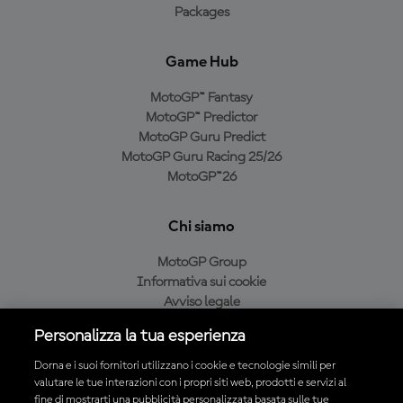
Packages
Game Hub
MotoGP™ Fantasy
MotoGP™ Predictor
MotoGP Guru Predict
MotoGP Guru Racing 25/26
MotoGP™26
Chi siamo
MotoGP Group
Informativa sui cookie
Avviso legale
Informativa sulla privacy
Personalizza la tua esperienza
Condizioni di acquisto
Dorna e i suoi fornitori utilizzano i cookie e tecnologie simili per
valutare le tue interazioni con i propri siti web, prodotti e servizi al
fine di mostrarti una pubblicità personalizzata basata sulle tue