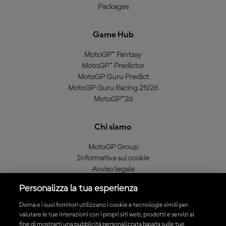
Packages
Game Hub
MotoGP™ Fantasy
MotoGP™ Predictor
MotoGP Guru Predict
MotoGP Guru Racing 25/26
MotoGP™26
Chi siamo
MotoGP Group
Informativa sui cookie
Avviso legale
Informativa sulla privacy
Personalizza la tua esperienza
Condizioni di acquisto
Dorna e i suoi fornitori utilizzano i cookie e tecnologie simili per
valutare le tue interazioni con i propri siti web, prodotti e servizi al
fine di mostrarti una pubblicità personalizzata basata sulle tue