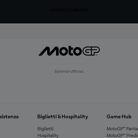
ISCRIVITI GRATIS
Sponsor ufficiali
ssistenza
Biglietti & Hospitality
Game Hub
Biglietti
MotoGP™ Fanta
Hospitality
MotoGP™ Predic