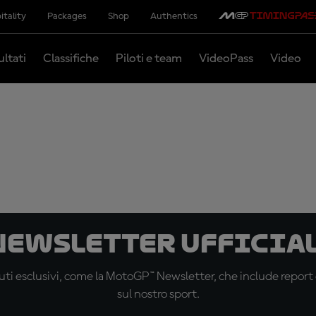
itality
Packages
Shop
Authentics
ultati
Classifiche
Piloti e team
VideoPass
Video
 newsletter ufficial
ti esclusivi, come la MotoGP™ Newsletter, che include report de
sul nostro sport.