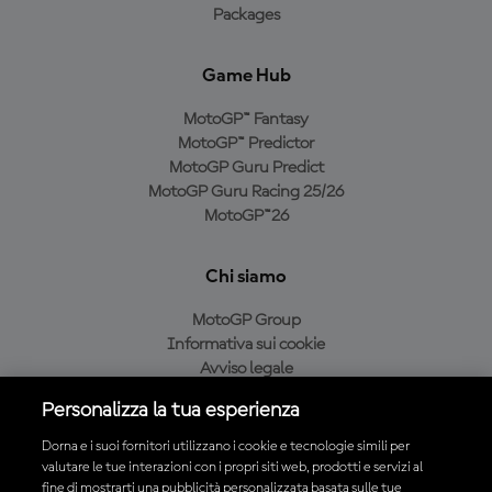
Packages
Game Hub
MotoGP™ Fantasy
MotoGP™ Predictor
MotoGP Guru Predict
MotoGP Guru Racing 25/26
MotoGP™26
Chi siamo
MotoGP Group
Informativa sui cookie
Avviso legale
Informativa sulla privacy
Personalizza la tua esperienza
Condizioni di acquisto
Dorna e i suoi fornitori utilizzano i cookie e tecnologie simili per
valutare le tue interazioni con i propri siti web, prodotti e servizi al
fine di mostrarti una pubblicità personalizzata basata sulle tue