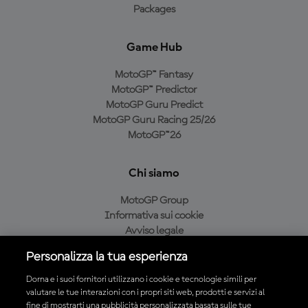
Packages
Game Hub
MotoGP™ Fantasy
MotoGP™ Predictor
MotoGP Guru Predict
MotoGP Guru Racing 25/26
MotoGP™26
Chi siamo
MotoGP Group
Informativa sui cookie
Avviso legale
Informativa sulla privacy
Personalizza la tua esperienza
Condizioni di acquisto
Dorna e i suoi fornitori utilizzano i cookie e tecnologie simili per
valutare le tue interazioni con i propri siti web, prodotti e servizi al
fine di mostrarti una pubblicità personalizzata basata sulle tue