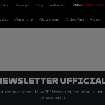
itality
Packages
Shop
Authentics
ultati
Classifiche
Piloti e team
VideoPass
Video
 newsletter ufficial
ti esclusivi, come la MotoGP™ Newsletter, che include report de
sul nostro sport.