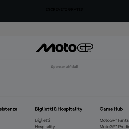
ISCRIVITI GRATIS
Sponsor ufficiali
ssistenza
Biglietti & Hospitality
Game Hub
Biglietti
MotoGP™ Fanta
Hospitality
MotoGP™ Predic