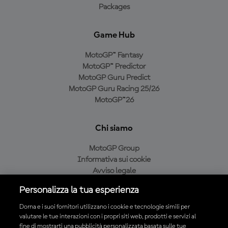
Packages
Game Hub
MotoGP™ Fantasy
MotoGP™ Predictor
MotoGP Guru Predict
MotoGP Guru Racing 25/26
MotoGP™26
Chi siamo
MotoGP Group
Informativa sui cookie
Avviso legale
Informativa sulla privacy
Personalizza la tua esperienza
Condizioni di acquisto
Dorna e i suoi fornitori utilizzano i cookie e tecnologie simili per
valutare le tue interazioni con i propri siti web, prodotti e servizi al
fine di mostrarti una pubblicità personalizzata basata sulle tue