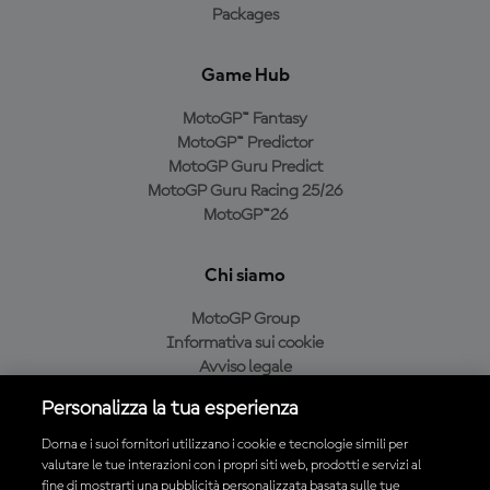
Packages
Game Hub
MotoGP™ Fantasy
MotoGP™ Predictor
MotoGP Guru Predict
MotoGP Guru Racing 25/26
MotoGP™26
Chi siamo
MotoGP Group
Informativa sui cookie
Avviso legale
Informativa sulla privacy
Personalizza la tua esperienza
Condizioni di acquisto
Dorna e i suoi fornitori utilizzano i cookie e tecnologie simili per
valutare le tue interazioni con i propri siti web, prodotti e servizi al
fine di mostrarti una pubblicità personalizzata basata sulle tue