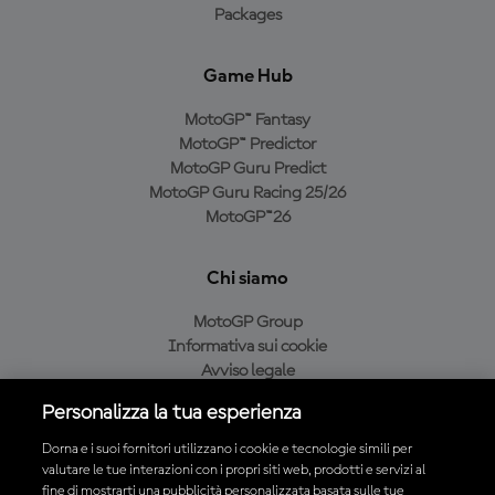
Packages
Game Hub
MotoGP™ Fantasy
MotoGP™ Predictor
MotoGP Guru Predict
MotoGP Guru Racing 25/26
MotoGP™26
Chi siamo
MotoGP Group
Informativa sui cookie
Avviso legale
Informativa sulla privacy
Personalizza la tua esperienza
Condizioni di acquisto
Dorna e i suoi fornitori utilizzano i cookie e tecnologie simili per
valutare le tue interazioni con i propri siti web, prodotti e servizi al
fine di mostrarti una pubblicità personalizzata basata sulle tue