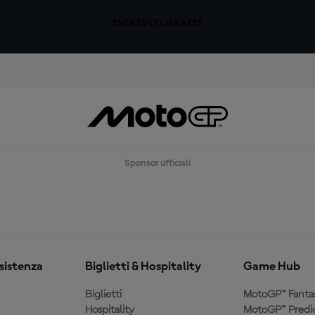
ISCRIVITI GRATIS
Sponsor ufficiali
ssistenza
Biglietti & Hospitality
Game Hub
Biglietti
MotoGP™ Fanta
Hospitality
MotoGP™ Predic