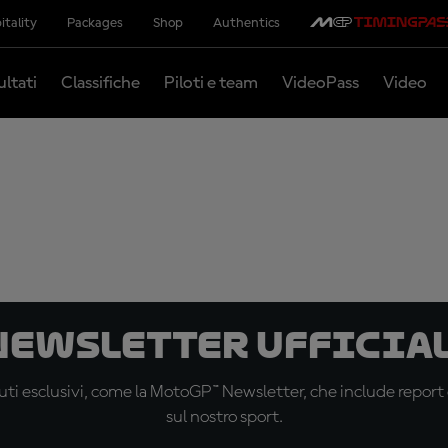
itality
Packages
Shop
Authentics
ultati
Classifiche
Piloti e team
VideoPass
Video
 newsletter ufficial
ti esclusivi, come la MotoGP™ Newsletter, che include report de
sul nostro sport.