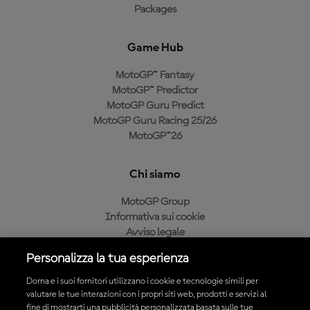
Packages
Game Hub
MotoGP™ Fantasy
MotoGP™ Predictor
MotoGP Guru Predict
MotoGP Guru Racing 25/26
MotoGP™26
Chi siamo
MotoGP Group
Informativa sui cookie
Avviso legale
Informativa sulla privacy
Personalizza la tua esperienza
Condizioni di acquisto
Dorna e i suoi fornitori utilizzano i cookie e tecnologie simili per
valutare le tue interazioni con i propri siti web, prodotti e servizi al
fine di mostrarti una pubblicità personalizzata basata sulle tue