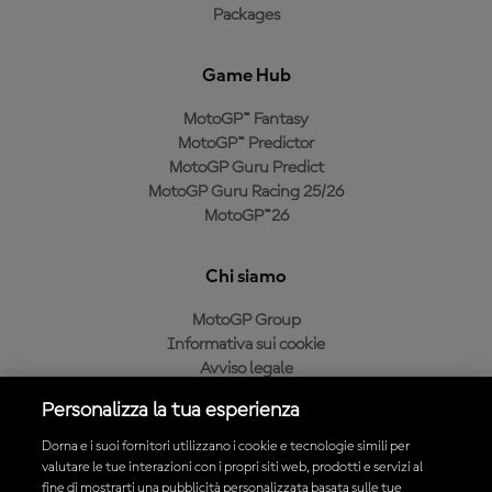
Packages
Game Hub
MotoGP™ Fantasy
MotoGP™ Predictor
MotoGP Guru Predict
MotoGP Guru Racing 25/26
MotoGP™26
Chi siamo
MotoGP Group
Informativa sui cookie
Avviso legale
Informativa sulla privacy
Personalizza la tua esperienza
Condizioni di acquisto
Dorna e i suoi fornitori utilizzano i cookie e tecnologie simili per
valutare le tue interazioni con i propri siti web, prodotti e servizi al
fine di mostrarti una pubblicità personalizzata basata sulle tue