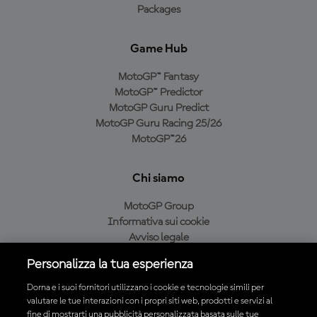
Packages
Game Hub
MotoGP™ Fantasy
MotoGP™ Predictor
MotoGP Guru Predict
MotoGP Guru Racing 25/26
MotoGP™26
Chi siamo
MotoGP Group
Informativa sui cookie
Avviso legale
Informativa sulla privacy
Personalizza la tua esperienza
Condizioni di acquisto
Dorna e i suoi fornitori utilizzano i cookie e tecnologie simili per
valutare le tue interazioni con i propri siti web, prodotti e servizi al
fine di mostrarti una pubblicità personalizzata basata sulle tue