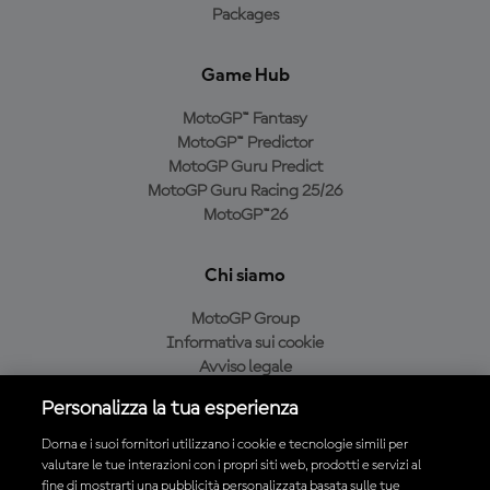
Packages
Game Hub
MotoGP™ Fantasy
MotoGP™ Predictor
MotoGP Guru Predict
MotoGP Guru Racing 25/26
MotoGP™26
Chi siamo
MotoGP Group
Informativa sui cookie
Avviso legale
Informativa sulla privacy
Personalizza la tua esperienza
Condizioni di acquisto
Dorna e i suoi fornitori utilizzano i cookie e tecnologie simili per
valutare le tue interazioni con i propri siti web, prodotti e servizi al
fine di mostrarti una pubblicità personalizzata basata sulle tue