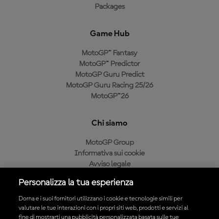
Packages
Game Hub
MotoGP™ Fantasy
MotoGP™ Predictor
MotoGP Guru Predict
MotoGP Guru Racing 25/26
MotoGP™26
Chi siamo
MotoGP Group
Informativa sui cookie
Avviso legale
Informativa sulla privacy
Personalizza la tua esperienza
Condizioni di acquisto
Dorna e i suoi fornitori utilizzano i cookie e tecnologie simili per
valutare le tue interazioni con i propri siti web, prodotti e servizi al
fine di mostrarti una pubblicità personalizzata basata sulle tue