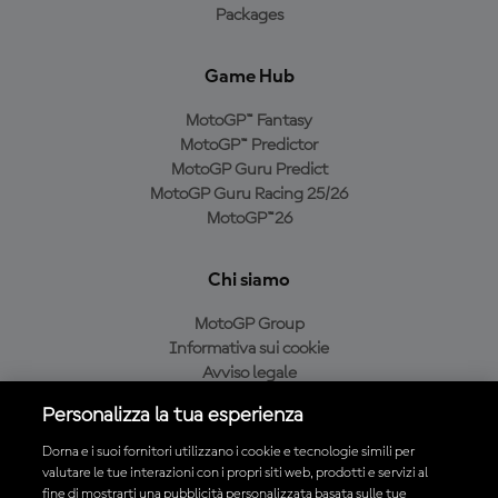
Packages
Game Hub
MotoGP™ Fantasy
MotoGP™ Predictor
MotoGP Guru Predict
MotoGP Guru Racing 25/26
MotoGP™26
Chi siamo
MotoGP Group
Informativa sui cookie
Avviso legale
Informativa sulla privacy
Personalizza la tua esperienza
Condizioni di acquisto
Dorna e i suoi fornitori utilizzano i cookie e tecnologie simili per
valutare le tue interazioni con i propri siti web, prodotti e servizi al
fine di mostrarti una pubblicità personalizzata basata sulle tue