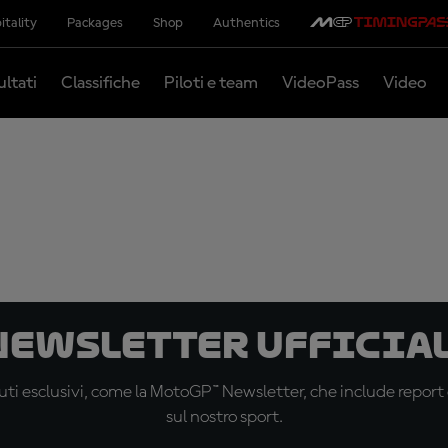
itality
Packages
Shop
Authentics
ultati
Classifiche
Piloti e team
VideoPass
Video
 newsletter ufficial
ti esclusivi, come la MotoGP™ Newsletter, che include report de
sul nostro sport.