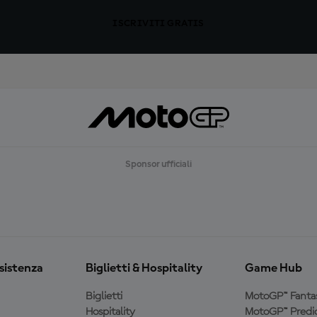
ISCRIVITI GRATIS
Sponsor ufficiali
ssistenza
Biglietti & Hospitality
Game Hub
Biglietti
MotoGP™ Fanta
Hospitality
MotoGP™ Predic