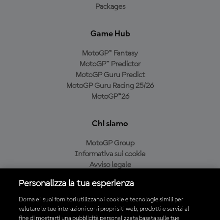
Packages
Game Hub
MotoGP™ Fantasy
MotoGP™ Predictor
MotoGP Guru Predict
MotoGP Guru Racing 25/26
MotoGP™26
Chi siamo
MotoGP Group
Informativa sui cookie
Avviso legale
Informativa sulla privacy
Personalizza la tua esperienza
Condizioni di acquisto
Dorna e i suoi fornitori utilizzano i cookie e tecnologie simili per
valutare le tue interazioni con i propri siti web, prodotti e servizi al
fine di mostrarti una pubblicità personalizzata basata sulle tue