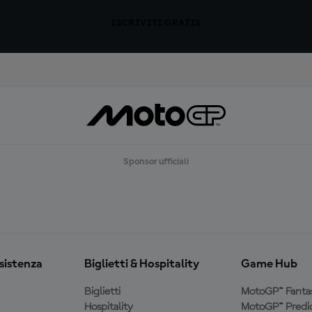
ISCRIVITI GRATIS
Sponsor ufficiali
ssistenza
Biglietti & Hospitality
Game Hub
Biglietti
MotoGP™ Fanta
Hospitality
MotoGP™ Predic