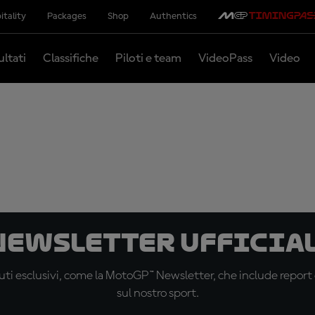
itality
Packages
Shop
Authentics
ultati
Classifiche
Piloti e team
VideoPass
Video
 newsletter ufficial
ti esclusivi, come la MotoGP™ Newsletter, che include report de
sul nostro sport.