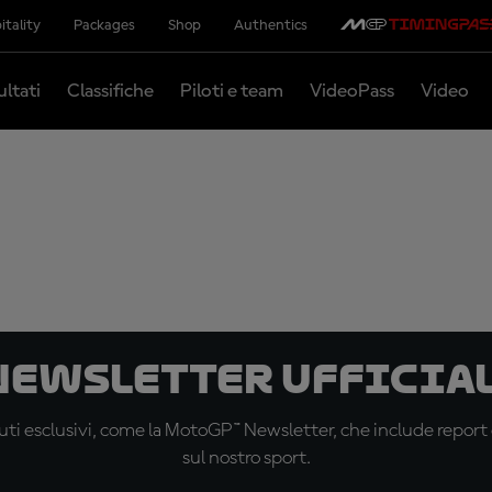
itality
Packages
Shop
Authentics
ultati
Classifiche
Piloti e team
VideoPass
Video
 newsletter ufficial
ti esclusivi, come la MotoGP™ Newsletter, che include report de
sul nostro sport.