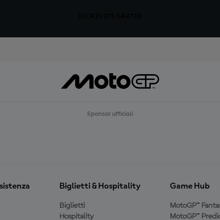
ISCRIVITI GRATIS
Sponsor ufficiali
ssistenza
Biglietti & Hospitality
Game Hub
Biglietti
MotoGP™ Fanta
Hospitality
MotoGP™ Predic