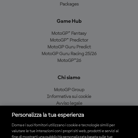
Packages
Game Hub
MotoGP™ Fantasy
MotoGP™ Predictor
MotoGP Guru Predict
MotoGP Guru Racing 25/26
MotoGP™26
Chi siamo
MotoGP Group
Informativa sui cookie
Avviso legale
Informativa sulla privacy
Personalizza la tua esperienza
Condizioni di acquisto
Dorna e i suoi fornitori utilizzano i cookie e tecnologie simili per
valutare le tue interazioni con i propri siti web, prodotti e servizi al
fine di mostrarti una pubblicità personalizzata basata sulle tue