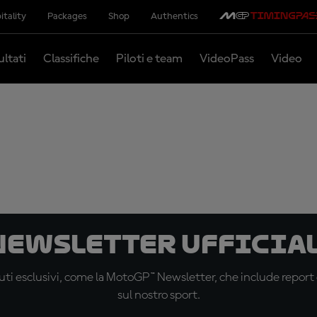
itality
Packages
Shop
Authentics
ultati
Classifiche
Piloti e team
VideoPass
Video
 newsletter ufficial
ti esclusivi, come la MotoGP™ Newsletter, che include report de
sul nostro sport.