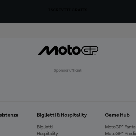
ISCRIVITI GRATIS
Sponsor ufficiali
ssistenza
Biglietti & Hospitality
Game Hub
Biglietti
MotoGP™ Fanta
Hospitality
MotoGP™ Predic