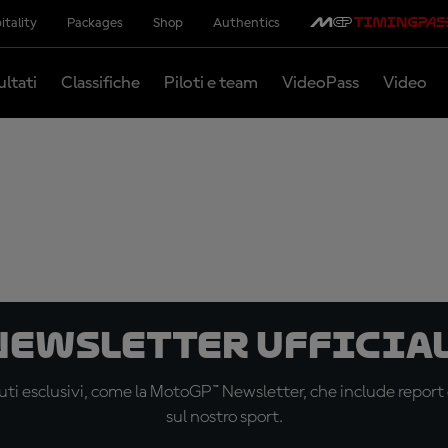
itality
Packages
Shop
Authentics
ultati
Classifiche
Piloti e team
VideoPass
Video
 newsletter ufficial
ti esclusivi, come la MotoGP™ Newsletter, che include report de
sul nostro sport.