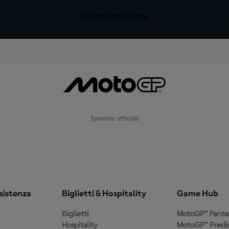
ISCRIVITI GRATIS
Sponsor ufficiali
ssistenza
Biglietti & Hospitality
Game Hub
Biglietti
MotoGP™ Fanta
Hospitality
MotoGP™ Predic