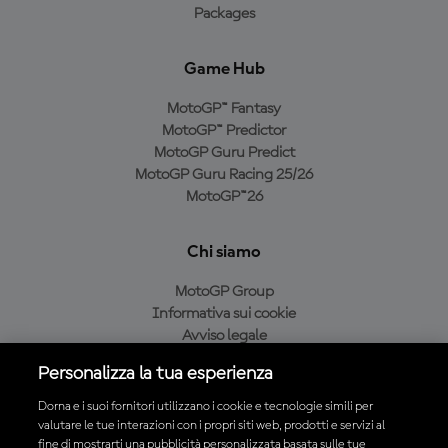
Packages
Game Hub
MotoGP™ Fantasy
MotoGP™ Predictor
MotoGP Guru Predict
MotoGP Guru Racing 25/26
MotoGP™26
Chi siamo
MotoGP Group
Informativa sui cookie
Avviso legale
Informativa sulla privacy
Personalizza la tua esperienza
Condizioni di acquisto
Dorna e i suoi fornitori utilizzano i cookie e tecnologie simili per
valutare le tue interazioni con i propri siti web, prodotti e servizi al
fine di mostrarti una pubblicità personalizzata basata sulle tue