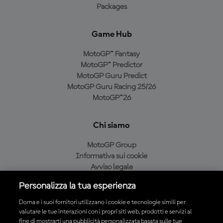
Packages
Game Hub
MotoGP™ Fantasy
MotoGP™ Predictor
MotoGP Guru Predict
MotoGP Guru Racing 25/26
MotoGP™26
Chi siamo
MotoGP Group
Informativa sui cookie
Avviso legale
Informativa sulla privacy
Personalizza la tua esperienza
Condizioni di acquisto
Dorna e i suoi fornitori utilizzano i cookie e tecnologie simili per
valutare le tue interazioni con i propri siti web, prodotti e servizi al
fine di mostrarti una pubblicità personalizzata basata sulle tue