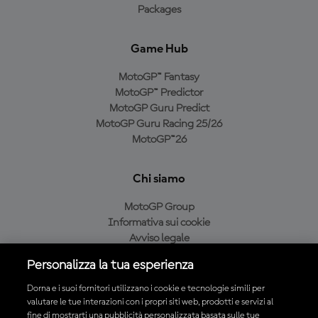
Packages
Game Hub
MotoGP™ Fantasy
MotoGP™ Predictor
MotoGP Guru Predict
MotoGP Guru Racing 25/26
MotoGP™26
Chi siamo
MotoGP Group
Informativa sui cookie
Avviso legale
Informativa sulla privacy
Personalizza la tua esperienza
Condizioni di acquisto
Dorna e i suoi fornitori utilizzano i cookie e tecnologie simili per
valutare le tue interazioni con i propri siti web, prodotti e servizi al
fine di mostrarti una pubblicità personalizzata basata sulle tue