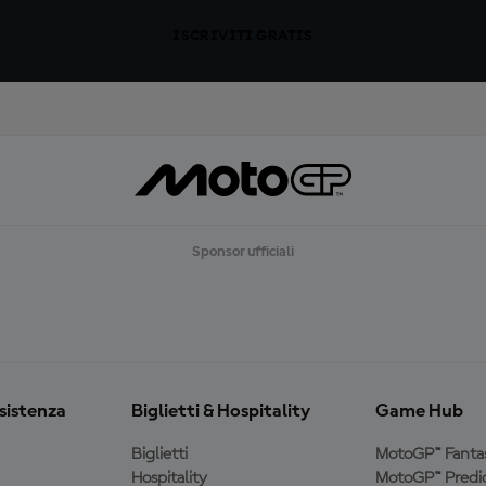
ISCRIVITI GRATIS
Sponsor ufficiali
ssistenza
Biglietti & Hospitality
Game Hub
Biglietti
MotoGP™ Fanta
Hospitality
MotoGP™ Predic