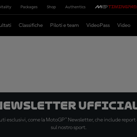
itality
Packages
Shop
Authentics
ultati
Classifiche
Piloti e team
VideoPass
Video
 newsletter ufficial
ti esclusivi, come la MotoGP™ Newsletter, che include report de
sul nostro sport.