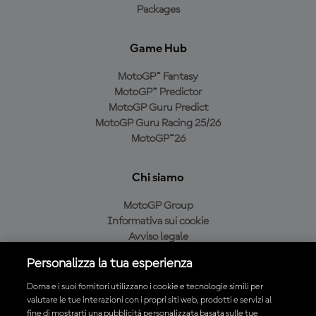
Packages
Game Hub
MotoGP™ Fantasy
MotoGP™ Predictor
MotoGP Guru Predict
MotoGP Guru Racing 25/26
MotoGP™26
Chi siamo
MotoGP Group
Informativa sui cookie
Avviso legale
Informativa sulla privacy
Personalizza la tua esperienza
Condizioni di acquisto
Dorna e i suoi fornitori utilizzano i cookie e tecnologie simili per
valutare le tue interazioni con i propri siti web, prodotti e servizi al
fine di mostrarti una pubblicità personalizzata basata sulle tue