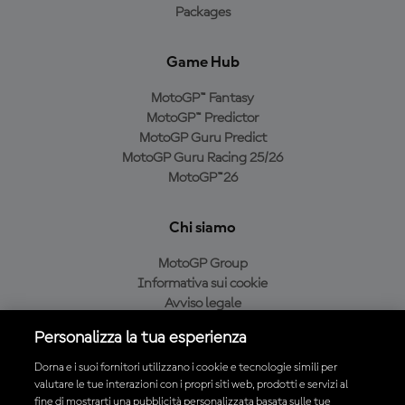
Packages
Game Hub
MotoGP™ Fantasy
MotoGP™ Predictor
MotoGP Guru Predict
MotoGP Guru Racing 25/26
MotoGP™26
Chi siamo
MotoGP Group
Informativa sui cookie
Avviso legale
Informativa sulla privacy
Personalizza la tua esperienza
Condizioni di acquisto
Dorna e i suoi fornitori utilizzano i cookie e tecnologie simili per
valutare le tue interazioni con i propri siti web, prodotti e servizi al
fine di mostrarti una pubblicità personalizzata basata sulle tue