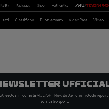
itality
Packages
Shop
Authentics
ultati
Classifiche
Piloti e team
VideoPass
Video
 newsletter ufficial
ti esclusivi, come la MotoGP™ Newsletter, che include report de
sul nostro sport.