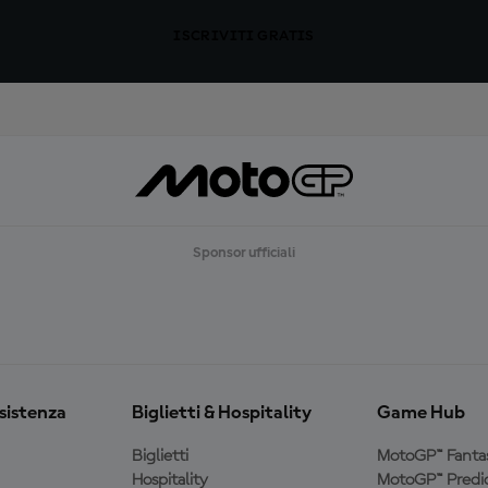
ISCRIVITI GRATIS
Sponsor ufficiali
ssistenza
Biglietti & Hospitality
Game Hub
Biglietti
MotoGP™ Fanta
Hospitality
MotoGP™ Predic