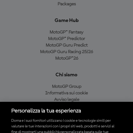
Packages
Game Hub
MotoGP™ Fantasy
MotoGP™ Predictor
MotoGP Guru Predict
MotoGP Guru Racing 25/26
MotoGP™26
Chi siamo
MotoGP Group
Informativa sui cookie
Avviso legale
Informativa sulla privacy
Personalizza la tua esperienza
Condizioni di acquisto
Dorna e i suoi fornitori utilizzano i cookie e tecnologie simili per
valutare le tue interazioni con i propri siti web, prodotti e servizi al
fine di mostrarti una pubblicità personalizzata basata sulle tue