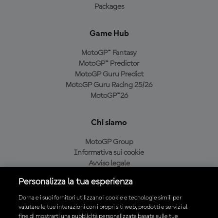
Packages
Game Hub
MotoGP™ Fantasy
MotoGP™ Predictor
MotoGP Guru Predict
MotoGP Guru Racing 25/26
MotoGP™26
Chi siamo
MotoGP Group
Informativa sui cookie
Avviso legale
Informativa sulla privacy
Personalizza la tua esperienza
Condizioni di acquisto
Dorna e i suoi fornitori utilizzano i cookie e tecnologie simili per
valutare le tue interazioni con i propri siti web, prodotti e servizi al
fine di mostrarti una pubblicità personalizzata basata sulle tue