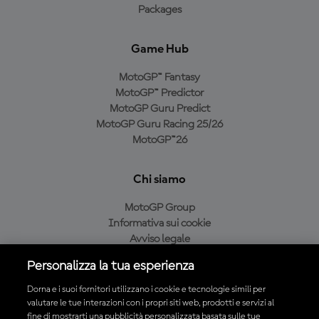
Packages
Game Hub
MotoGP™ Fantasy
MotoGP™ Predictor
MotoGP Guru Predict
MotoGP Guru Racing 25/26
MotoGP™26
Chi siamo
MotoGP Group
Informativa sui cookie
Avviso legale
Informativa sulla privacy
Personalizza la tua esperienza
Condizioni di acquisto
Dorna e i suoi fornitori utilizzano i cookie e tecnologie simili per
valutare le tue interazioni con i propri siti web, prodotti e servizi al
fine di mostrarti una pubblicità personalizzata basata sulle tue