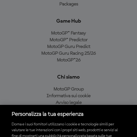
Packages
Game Hub
MotoGP™ Fantasy
MotoGP™ Predictor
MotoGP Guru Predict
MotoGP Guru Racing 25/26
MotoGP™26
Chi siamo
MotoGP Group
Informativa sui cookie
Avviso legale
Informativa sulla privacy
Personalizza la tua esperienza
Condizioni di acquisto
Dorna e i suoi fornitori utilizzano i cookie e tecnologie simili per
valutare le tue interazioni con i propri siti web, prodotti e servizi al
fine di mostrarti una pubblicità personalizzata basata sulle tue