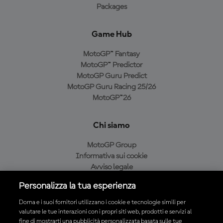
Packages
Game Hub
MotoGP™ Fantasy
MotoGP™ Predictor
MotoGP Guru Predict
MotoGP Guru Racing 25/26
MotoGP™26
Chi siamo
MotoGP Group
Informativa sui cookie
Avviso legale
Informativa sulla privacy
Personalizza la tua esperienza
Condizioni di acquisto
Dorna e i suoi fornitori utilizzano i cookie e tecnologie simili per
valutare le tue interazioni con i propri siti web, prodotti e servizi al
fine di mostrarti una pubblicità personalizzata basata sulle tue