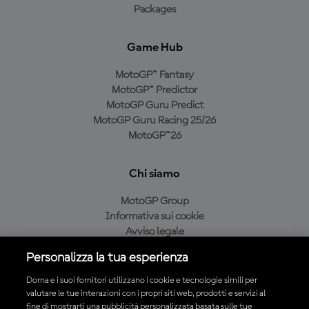
Packages
Game Hub
MotoGP™ Fantasy
MotoGP™ Predictor
MotoGP Guru Predict
MotoGP Guru Racing 25/26
MotoGP™26
Chi siamo
MotoGP Group
Informativa sui cookie
Avviso legale
Informativa sulla privacy
Personalizza la tua esperienza
Condizioni di acquisto
Dorna e i suoi fornitori utilizzano i cookie e tecnologie simili per
valutare le tue interazioni con i propri siti web, prodotti e servizi al
fine di mostrarti una pubblicità personalizzata basata sulle tue