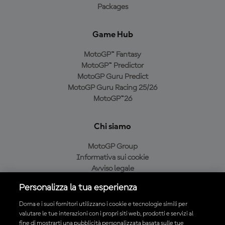
Packages
Game Hub
MotoGP™ Fantasy
MotoGP™ Predictor
MotoGP Guru Predict
MotoGP Guru Racing 25/26
MotoGP™26
Chi siamo
MotoGP Group
Informativa sui cookie
Avviso legale
Informativa sulla privacy
Personalizza la tua esperienza
Condizioni di acquisto
Dorna e i suoi fornitori utilizzano i cookie e tecnologie simili per
valutare le tue interazioni con i propri siti web, prodotti e servizi al
fine di mostrarti una pubblicità personalizzata basata sulle tue