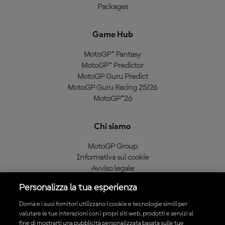
Packages
Game Hub
MotoGP™ Fantasy
MotoGP™ Predictor
MotoGP Guru Predict
MotoGP Guru Racing 25/26
MotoGP™26
Chi siamo
MotoGP Group
Informativa sui cookie
Avviso legale
Informativa sulla privacy
Personalizza la tua esperienza
Condizioni di acquisto
Dorna e i suoi fornitori utilizzano i cookie e tecnologie simili per
valutare le tue interazioni con i propri siti web, prodotti e servizi al
fine di mostrarti una pubblicità personalizzata basata sulle tue