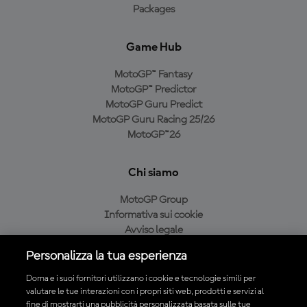
Packages
Game Hub
MotoGP™ Fantasy
MotoGP™ Predictor
MotoGP Guru Predict
MotoGP Guru Racing 25/26
MotoGP™26
Chi siamo
MotoGP Group
Informativa sui cookie
Avviso legale
Informativa sulla privacy
Personalizza la tua esperienza
Condizioni di acquisto
Dorna e i suoi fornitori utilizzano i cookie e tecnologie simili per
valutare le tue interazioni con i propri siti web, prodotti e servizi al
fine di mostrarti una pubblicità personalizzata basata sulle tue