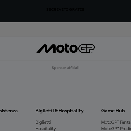
ISCRIVITI GRATIS
Sponsor ufficiali
ssistenza
Biglietti & Hospitality
Game Hub
Biglietti
MotoGP™ Fanta
Hospitality
MotoGP™ Predic