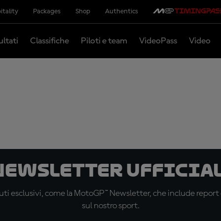
itality
Packages
Shop
Authentics
ultati
Classifiche
Piloti e team
VideoPass
Video
 newsletter ufficial
ti esclusivi, come la MotoGP™ Newsletter, che include report de
sul nostro sport.