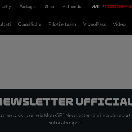
itality
Packages
Shop
Authentics
ultati
Classifiche
Piloti e team
VideoPass
Video
 newsletter ufficial
ti esclusivi, come la MotoGP™ Newsletter, che include report de
sul nostro sport.