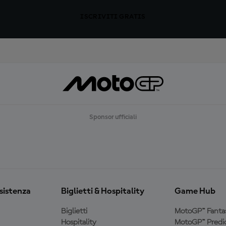
ISCRIVITI GRATIS
Sponsor ufficiali
ssistenza
Biglietti & Hospitality
Game Hub
Biglietti
MotoGP™ Fanta
Hospitality
MotoGP™ Predic