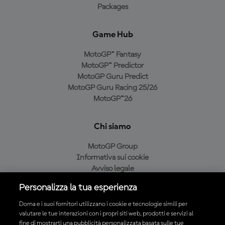
Packages
Game Hub
MotoGP™ Fantasy
MotoGP™ Predictor
MotoGP Guru Predict
MotoGP Guru Racing 25/26
MotoGP™26
Chi siamo
MotoGP Group
Informativa sui cookie
Avviso legale
Informativa sulla privacy
Personalizza la tua esperienza
Condizioni di acquisto
Dorna e i suoi fornitori utilizzano i cookie e tecnologie simili per
valutare le tue interazioni con i propri siti web, prodotti e servizi al
fine di mostrarti una pubblicità personalizzata basata sulle tue