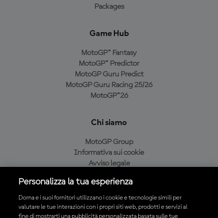
Packages
Game Hub
MotoGP™ Fantasy
MotoGP™ Predictor
MotoGP Guru Predict
MotoGP Guru Racing 25/26
MotoGP™26
Chi siamo
MotoGP Group
Informativa sui cookie
Avviso legale
Informativa sulla privacy
Personalizza la tua esperienza
Condizioni di acquisto
Dorna e i suoi fornitori utilizzano i cookie e tecnologie simili per
valutare le tue interazioni con i propri siti web, prodotti e servizi al
fine di mostrarti una pubblicità personalizzata basata sulle tue