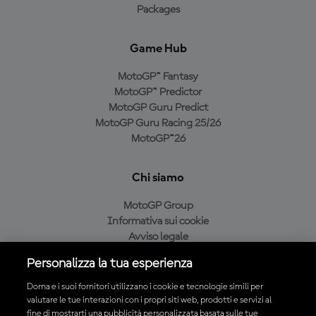
Packages
Game Hub
MotoGP™ Fantasy
MotoGP™ Predictor
MotoGP Guru Predict
MotoGP Guru Racing 25/26
MotoGP™26
Chi siamo
MotoGP Group
Informativa sui cookie
Avviso legale
Informativa sulla privacy
Personalizza la tua esperienza
Condizioni di acquisto
Dorna e i suoi fornitori utilizzano i cookie e tecnologie simili per
valutare le tue interazioni con i propri siti web, prodotti e servizi al
fine di mostrarti una pubblicità personalizzata basata sulle tue