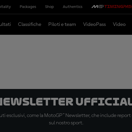
itality
Packages
Shop
Authentics
ultati
Classifiche
Piloti e team
VideoPass
Video
 newsletter ufficial
ti esclusivi, come la MotoGP™ Newsletter, che include report de
sul nostro sport.