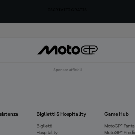
ISCRIVITI GRATIS
Sponsor ufficiali
ssistenza
Biglietti & Hospitality
Game Hub
Biglietti
MotoGP™ Fanta
Hospitality
MotoGP™ Predic