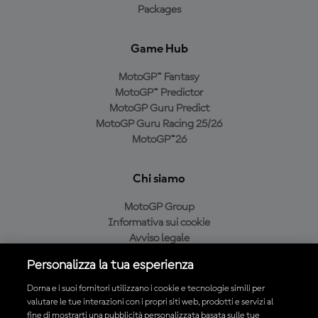
Packages
Game Hub
MotoGP™ Fantasy
MotoGP™ Predictor
MotoGP Guru Predict
MotoGP Guru Racing 25/26
MotoGP™26
Chi siamo
MotoGP Group
Informativa sui cookie
Avviso legale
Informativa sulla privacy
Personalizza la tua esperienza
Condizioni di acquisto
Dorna e i suoi fornitori utilizzano i cookie e tecnologie simili per
valutare le tue interazioni con i propri siti web, prodotti e servizi al
fine di mostrarti una pubblicità personalizzata basata sulle tue